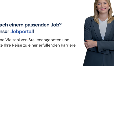
nach einem passenden Job?
unser
Jobportal
!
ne Vielzahl von Stellenangeboten und
e Ihre Reise zu einer erfüllenden Karriere.
N
Menü
Ab
Bewerbungsprozess & Vorteile für Ärzte
Si
Berufserlaubnis & Approbation
Vorteile für Kliniken
Erfolgsgeschichten