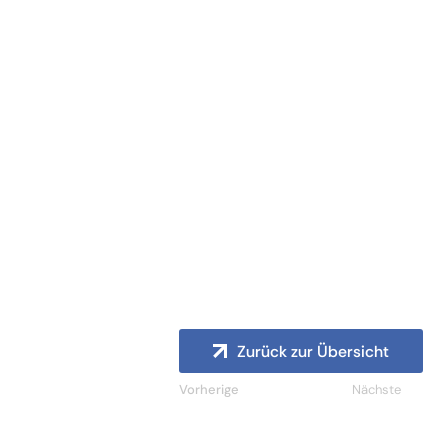
Ihr/e Ansprechpartner/in
Delan
Kheder
Telefon
0221 - 992005 62
WhatsApp
+49 172 4544405
Mail
kheder@cep-gruppe.de
Zurück zur Übersicht
Vorherige
Nächste