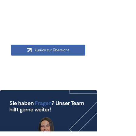
0221-992005-11
WhatsApp
01726092619
Mail
sanders@cep-gruppe.de
Zurück zur Übersicht
Vorherige
Nächste
Sie haben
Fragen
? Unser Team
hilft gerne weiter!