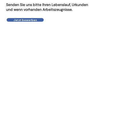
Senden Sie uns bitte Ihren Lebenslauf, Urkunden
und wenn vorhanden Arbeitszeugnisse.
Jetzt bewerben
Ihr/e Ansprechpartner/in
Joost
Sanders
Telefon